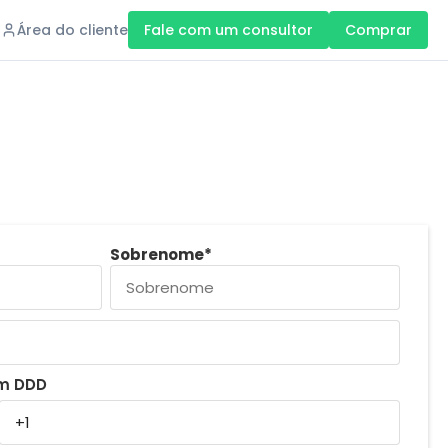
Área do cliente
Fale com um consultor
Comprar
Sobrenome
*
om DDD