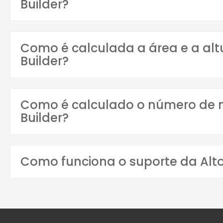
Builder?
Como é calculada a área e a altu
Builder?
Como é calculado o número de ní
Builder?
Como funciona o suporte da Alt
Nossa equipe de suporte e sucesso do cliente é espec
aprimorar a experiência do usuário. Para eventuais dú
ticket, chat, ou ainda consultar nossos artigos e vídeo