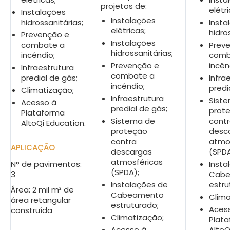
projetos de:
elétri
Instalações
Instalações
hidrossanitárias;
Insta
elétricas;
hidro
Prevenção e
Instalações
combate a
Prev
hidrossanitárias;
incêndio;
comb
Prevenção e
incên
Infraestrutura
combate a
predial de gás;
Infra
incêndio;
predi
Climatização;
Infraestrutura
Sist
Acesso à
predial de gás;
prot
Plataforma
Sistema de
cont
AltoQi Education.
proteção
desc
contra
atmo
APLICAÇÃO
descargas
(SPDA
atmosféricas
N° de pavimentos:
Insta
(SPDA);
3
Cab
Instalações de
estru
Área: 2 mil m² de
Cabeamento
Clima
área retangular
estruturado;
Aces
construída
Climatização;
Plat
Acesso à
AltoQ