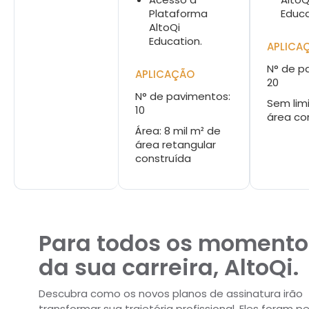
Plataforma
Educa
AltoQi
Education.
APLICA
N° de p
APLICAÇÃO
20
N° de pavimentos:
Sem lim
10
área co
Área: 8 mil m² de
área retangular
construída
Para todos os momento
da sua carreira, AltoQi.
Descubra como os novos planos de assinatura irão
transformar sua trajetória profissional. Eles foram 