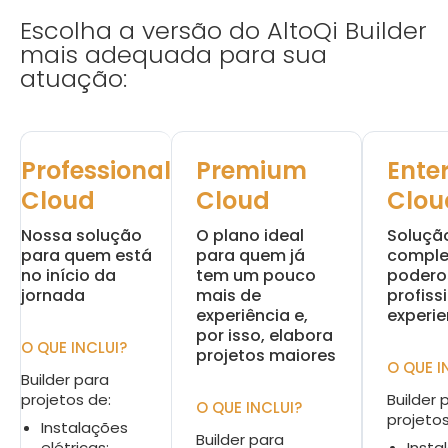
Escolha a versão do AltoQi Builder
mais adequada para sua
atuação:
Professional
Premium
Ente
Cloud
Cloud
Clou
Nossa solução
O plano ideal
Soluçã
para quem está
para quem já
comple
no início da
tem um pouco
podero
jornada
mais de
profiss
experiência e,
experie
por isso, elabora
O QUE INCLUI?
projetos maiores
O QUE I
Builder para
projetos de:
Builder 
O QUE INCLUI?
projetos
Instalações
Builder para
elétricas;
Insta