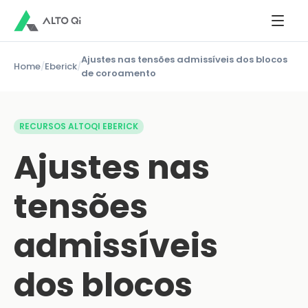
Ajustes nas tensões admissíveis dos blocos
Home
/
Eberick
/
de coroamento
RECURSOS ALTOQI EBERICK
Ajustes nas
tensões
admissíveis
dos blocos