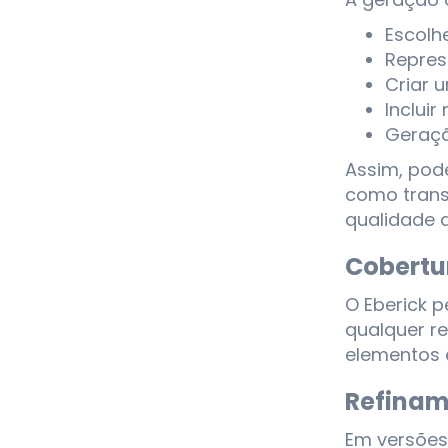
Escolh
Repres
Criar 
Inclui
Geraçã
Assim, pode
como trans
qualidade d
Cobertu
O Eberick p
qualquer re
elementos 
Refinam
Em versões 