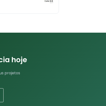
cia hoje
us projetos