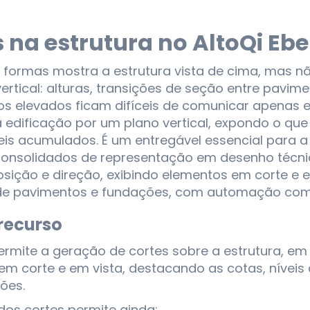
 na estrutura no AltoQi Ebe
e formas mostra a estrutura vista de cima, mas n
rtical: alturas, transições de seção entre pavime
os elevados ficam difíceis de comunicar apenas 
 edificação por um plano vertical, expondo o qu
eis acumulados. É um entregável essencial para a
 consolidados de representação em desenho técnic
osição e direção, exibindo elementos em corte e 
de pavimentos e fundações, com automação com
recurso
ermite a geração de cortes sobre a estrutura, em 
em corte e em vista, destacando as cotas, nívei
ões.
dos cortes permite ainda: