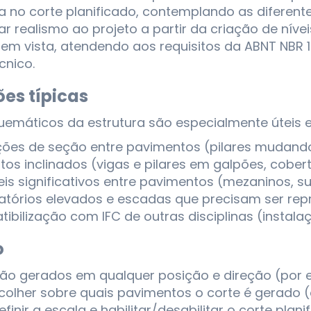
ta no corte planificado, contemplando as diferent
r realismo ao projeto a partir da criação de nív
em vista, atendendo aos requisitos da ABNT NBR 1
cnico.
es típicas
uemáticos da estrutura são especialmente úteis 
ções de seção entre pavimentos (pilares mudando 
tos inclinados (vigas e pilares em galpões, cobe
eis significativos entre pavimentos (mezaninos, s
atórios elevados e escadas que precisam ser rep
ibilização com IFC de outras disciplinas (instal
o
são gerados em qualquer posição e direção (por e
scolher sobre quais pavimentos o corte é gerado
definir a escala e habilitar/desabilitar o corte pla