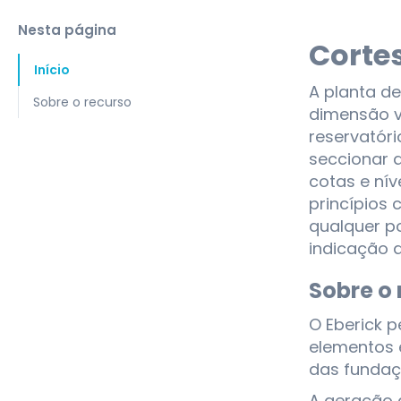
Nesta página
Cortes
Início
A planta d
Sobre o recurso
dimensão ve
reservatóri
seccionar a
cotas e nív
princípios
qualquer p
indicação 
Sobre o 
O Eberick p
elementos 
das fundaç
A geração 