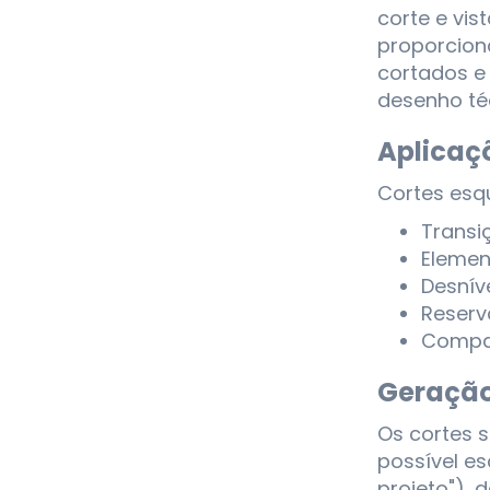
corte e vis
proporciona
cortados e 
desenho té
Aplicaçõ
Cortes esq
Transi
Elemen
Desnív
Reserv
Compat
Geraçã
Os cortes 
possível e
projeto"), 