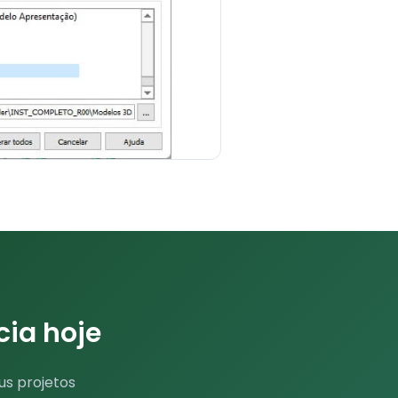
cia hoje
us projetos