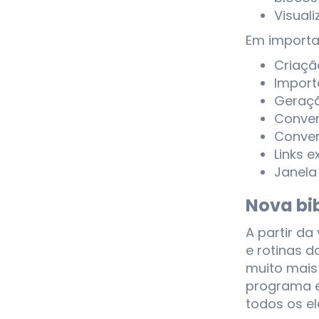
Visual
Em importa
Criaçã
Import
Geraçã
Conver
Conver
Links 
Janela
Nova bi
A partir d
e rotinas d
muito mais
programa e
todos os e