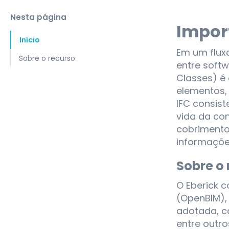
Nesta página
Impor
Início
Em um fluxo
Sobre o recurso
entre softw
Classes) é
elementos,
IFC consist
vida da con
cobrimento,
informaçõe
Sobre o 
O Eberick 
(OpenBIM),
adotada, co
entre outro