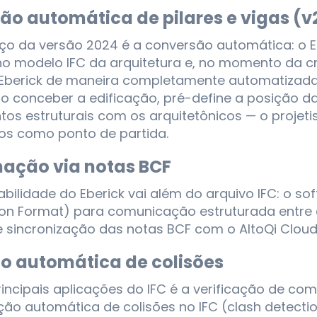
ão automática de pilares e vigas (v
ço da versão 2024 é a conversão automática: o E
no modelo IFC da arquitetura e, no momento da c
 Eberick de maneira completamente automatizada.
ao conceber a edificação, pré-define a posição das 
os estruturais com os arquitetônicos — o projetis
os como ponto de partida.
ação via notas BCF
abilidade do Eberick vai além do arquivo IFC: o 
on Format) para comunicação estruturada entre di
e sincronização das notas BCF com o AltoQi Cloud
o automática de colisões
ncipais aplicações do IFC é a verificação de compa
ão automática de colisões no IFC (clash detecti