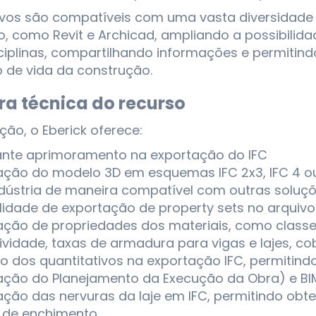
ivos são compatíveis com uma vasta diversidade 
, como Revit e Archicad, ampliando a possibilida
iplinas, compartilhando informações e permitindo
o de vida da construção.
ra técnica do recurso
ão, o Eberick oferece:
nte aprimoramento na exportação do IFC
ação do modelo 3D em esquemas IFC 2x3, IFC 4 
ndústria de maneira compatível com outras soluç
ilidade de exportação de property sets no arquivo
ação de propriedades dos materiais, como classe
ividade, taxas de armadura para vigas e lajes, c
o dos quantitativos na exportação IFC, permitindo
ação do Planejamento da Execução da Obra) e BIM
ação das nervuras da laje em IFC, permitindo obt
 de enchimento