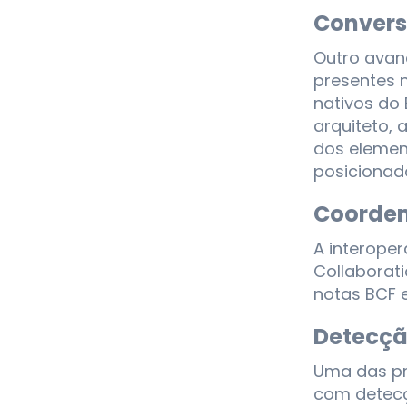
Convers
Outro avan
presentes 
nativos do
arquiteto, 
dos element
posicionad
Coorden
A interoper
Collaborati
notas BCF 
Detecçã
Uma das pri
com detecç