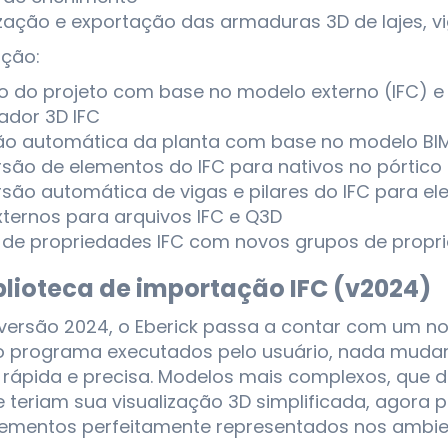
ização e exportação das armaduras 3D de lajes, vi
ção:
o do projeto com base no modelo externo (IFC) 
ador 3D IFC
o automática da planta com base no modelo BIM
são de elementos do IFC para nativos no pórtico
são automática de vigas e pilares do IFC para el
externos para arquivos IFC e Q3D
 de propriedades IFC com novos grupos de propr
blioteca de importação IFC (v2024)
a versão 2024, o Eberick passa a contar com um 
o programa executados pelo usuário, nada mudará
 rápida e precisa. Modelos mais complexos, que 
 teriam sua visualização 3D simplificada, agor
lementos perfeitamente representados nos ambie