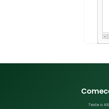
Comece 
Teste o Al