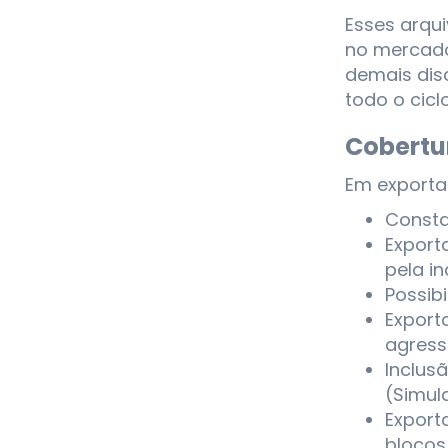
Esses arqu
no mercado
demais disc
todo o cicl
Cobertu
Em exportaç
Consta
Export
pela i
Possib
Export
agress
Inclusã
(Simul
Export
blocos