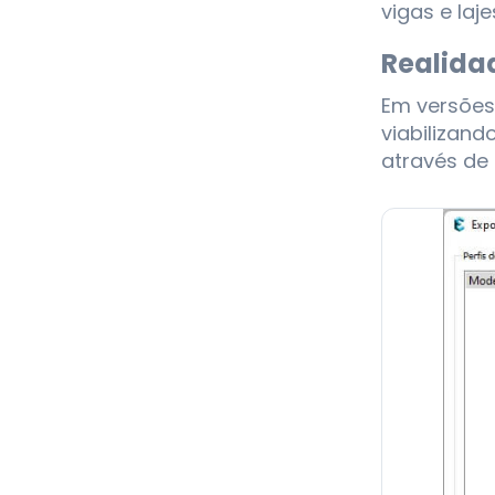
vigas e laj
Realid
Em versões
viabilizand
através de