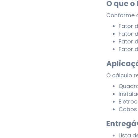
O que o
Conforme a
Fator 
Fator 
Fator 
Fator 
Aplicaç
O cálculo 
Quadro
Instal
Eletro
Cabos 
Entregá
Lista d