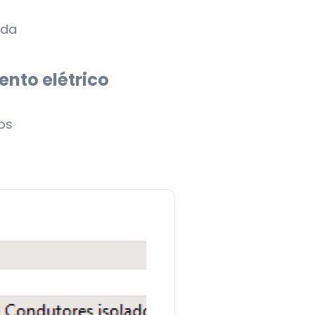
nda
nto elétrico
os