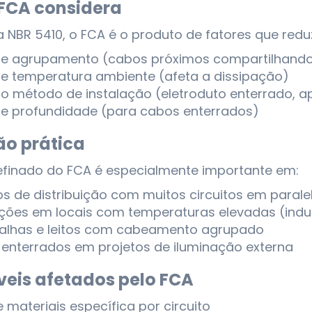
 FCA considera
 NBR 5410, o FCA é o produto de fatores que re
de agrupamento (cabos próximos compartilhando
de temperatura ambiente (afeta a dissipação)
do método de instalação (eletroduto enterrado, ap
de profundidade (para cabos enterrados)
ão prática
refinado do FCA é especialmente importante em:
s de distribuição com muitos circuitos em parale
ações em locais com temperaturas elevadas (indust
calhas e leitos com cabeamento agrupado
enterrados em projetos de iluminação externa
veis afetados pelo FCA
e materiais específica por circuito