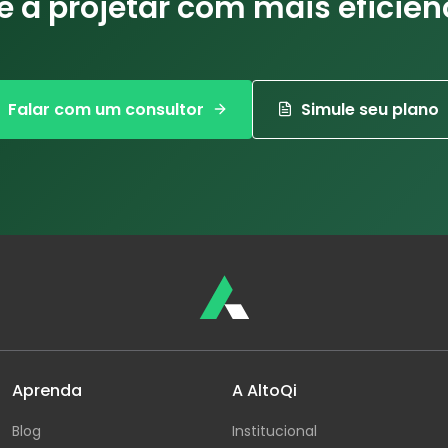
a projetar com mais eficiên
Falar com um consultor
Simule seu plano
Aprenda
A AltoQi
Blog
Institucional