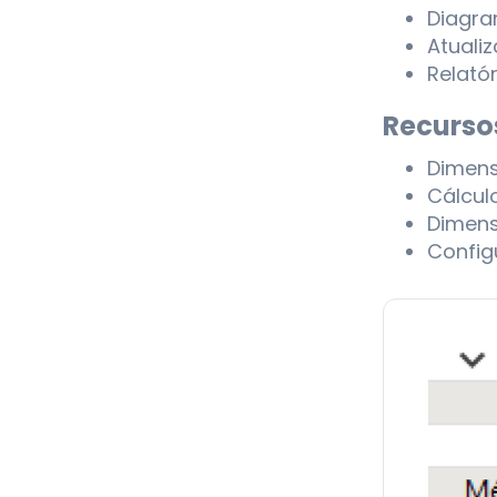
Diagr
Atuali
Relató
Recurso
Dimens
Cálcul
Dimens
Config