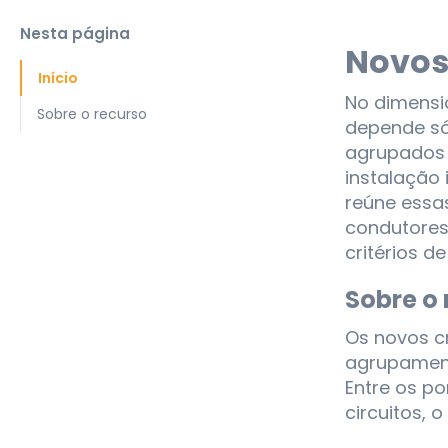
Nesta página
Novos 
Início
No dimensi
Sobre o recurso
depende só
agrupados 
instalação
reúne essas
condutores
critérios d
Sobre o 
Os novos cr
agrupament
Entre os p
circuitos,