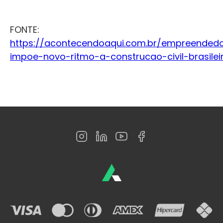
FONTE:
https://acontecendoaqui.com.br/empreended
impoe-novo-ritmo-a-construcao-civil-brasilei