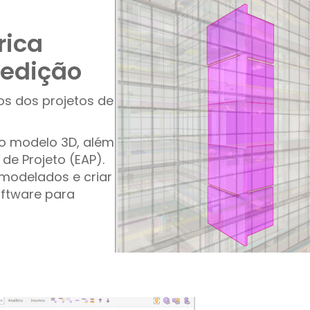
rica
medição
os dos projetos de
o modelo 3D, além
de Projeto (EAP).
modelados e criar
oftware para