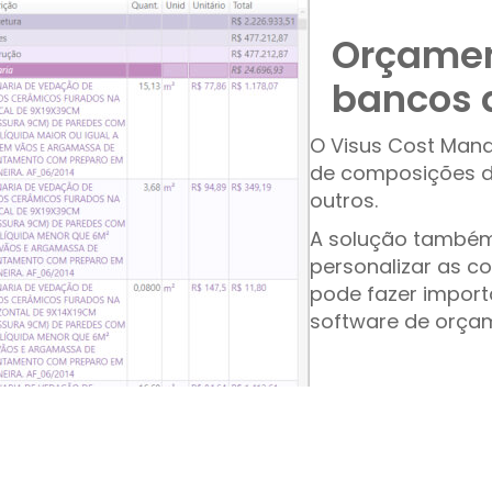
Orçamen
bancos 
O Visus Cost Mana
de composições de
outros.
A solução também 
personalizar as 
pode fazer import
software de orça