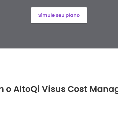
Simule seu plano
m o AltoQi Visus Cost Man