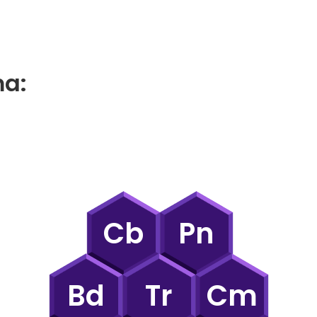
ma:
Cb
Pn
Bd
Tr
Cm