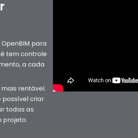
r
o OpenBIM para
ê tem controle
imento, a cada
 mais rentável.
 possível criar
ar todas as
 projeto.