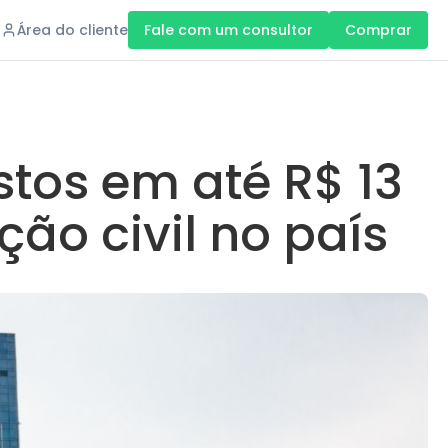
Área do cliente
Fale com um consultor
Comprar
stos em até R$ 13
ão civil no país