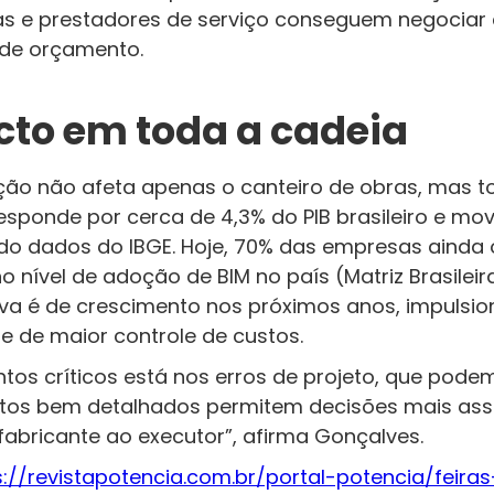
as e prestadores de serviço conseguem negociar c
 de orçamento.
to em toda a cadeia
ação não afeta apenas o canteiro de obras, mas t
responde por cerca de 4,3% do PIB brasileiro e m
do dados do IBGE. Hoje, 70% das empresas ainda 
 no nível de adoção de BIM no país (Matriz Brasile
va é de crescimento nos próximos anos, impulsio
e de maior controle de custos.
tos críticos está nos erros de projeto, que pode
etos bem detalhados permitem decisões mais asse
fabricante ao executor”, afirma Gonçalves.
s://revistapotencia.com.br/portal-potencia/feira