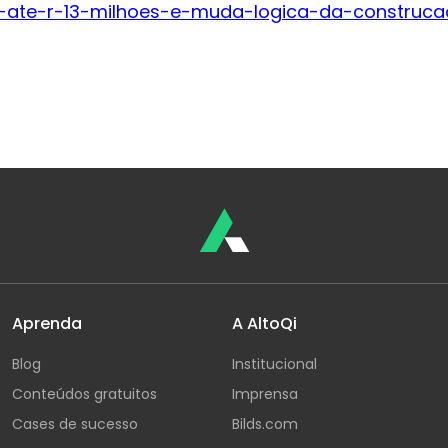
ate-r-13-milhoes-e-muda-logica-da-construcao
Aprenda
A AltoQi
Blog
Institucional
Conteúdos gratuitos
Imprensa
Cases de sucesso
Bilds.com