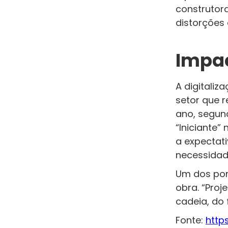
construtor
distorções
Impac
A digitaliz
setor que 
ano, segun
“Iniciante”
a expectati
necessidad
Um dos pon
obra. “Proj
cadeia, do 
Fonte:
http