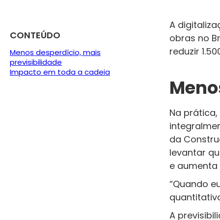
A digitaliz
CONTEÚDO
obras no B
reduzir 1.5
Menos desperdício, mais
previsibilidade
Impacto em toda a cadeia
Menos
Na prática
integralme
da Construç
levantar qu
e aumenta 
“Quando eu 
quantitativ
A previsib